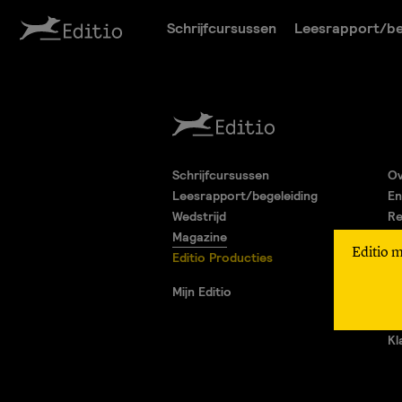
Schrijfcursussen
Leesrapport/be
Schrijfcursussen
Ov
Leesrapport/begeleiding
En
Wedstrijd
Re
Magazine
Pa
Editio 
Editio Producties
Al
Pr
Mijn Editio
Ad
Vr
Kl