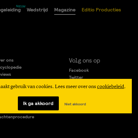
geleiding
Wedstrijd
Magazine
Editio Producties
Volg ons op
er ons
cyclopedie
Facebook
views
Twitter
rtners
Instagram
maakt gebruik van cookies. Lees meer over ons
cookiebeleid
.
gemene Voorwaarden
ivacy Statement
verteren
Ik ga akkoord
Niet akkoord
agen & Contact
achtenprocedure