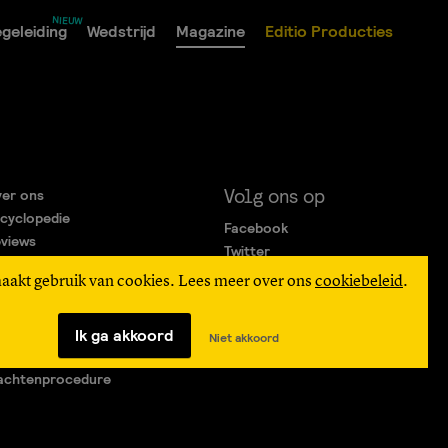
geleiding
Wedstrijd
Magazine
Editio Producties
Volg ons op
er ons
cyclopedie
Facebook
views
Twitter
rtners
Instagram
maakt gebruik van cookies. Lees meer over ons
cookiebeleid
.
gemene Voorwaarden
ivacy Statement
verteren
Ik ga akkoord
Niet akkoord
agen & Contact
achtenprocedure