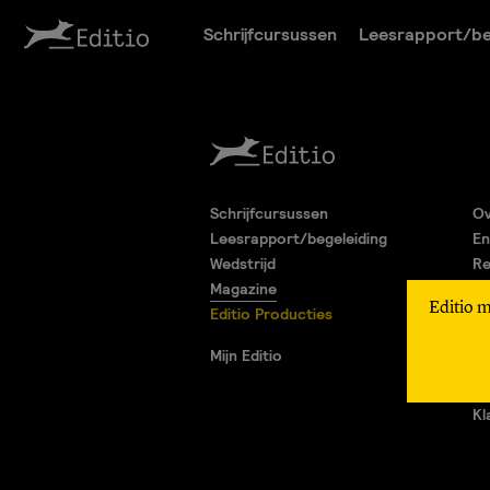
Schrijfcursussen
Leesrapport/be
Schrijfcursussen
Ov
Leesrapport/begeleiding
En
Wedstrijd
Re
Magazine
Pa
Editio 
Editio Producties
Al
Pr
Mijn Editio
Ad
Vr
Kl