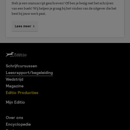
Heb je een manuscript geschreven? Of ben je bezig met het schrijven
van een boek? Wij helpen je graag bij het vinden van de uitgever die het
best bij jouw werk past.
Lees meer
Schrijfcursussen
Leesrapport/begeleiding
Wedstrijd
Magazine
Editio Producties
Mijn Editio
Over ons
Encyclopedie