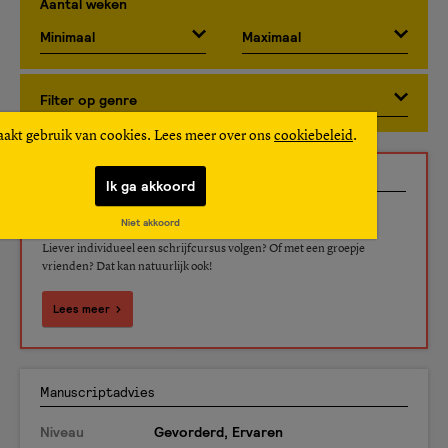
Aantal weken
aakt gebruik van cookies. Lees meer over ons
cookiebeleid
.
Schrijfbegeleiding op maat
Ik ga akkoord
Niveau
Beginner, Gevorderd, Ervaren
Niet akkoord
Liever individueel een schrijfcursus volgen? Of met een groepje
vrienden? Dat kan natuurlijk ook!
Lees meer
Manuscriptadvies
Niveau
Gevorderd, Ervaren