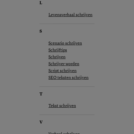
L
Levensverhaal schrijven
S
Scenario schrijven
Schrijftips
Schrijven
Schrijver worden
Script schrijven
SEO teksten schrijven
T
Tekst schrijven
V