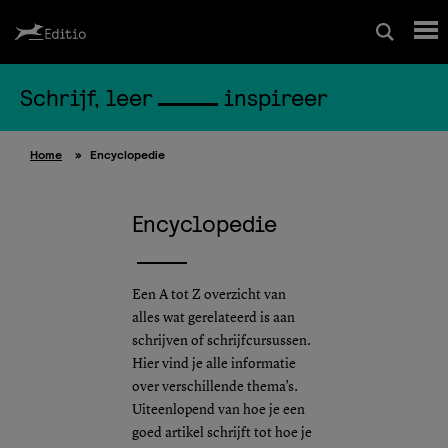
Schrijf, leer
inspireer
Schrijfcursussen
Home
»
Encyclopedie
Leesrapport/begeleiding
Encyclopedie
Wedstrijd
Magazine
Een A tot Z overzicht van
alles wat gerelateerd is aan
schrijven of schrijfcursussen.
Editio Producties
Hier vind je alle informatie
over verschillende thema’s.
Uiteenlopend van hoe je een
Mijn Editio
goed artikel schrijft tot hoe je