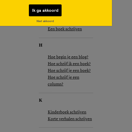
Creatief schrijven
Ik ga akkoord
E
Niet akkoord
Een boek schrijven
H
Hoe begin je een blog?
Hoe schrijf ik een boek?
Hoe schrijf je een boek?
Hoe schrijf je een
column?
K
Kinderboek schrijven
Korte verhalen schrijven