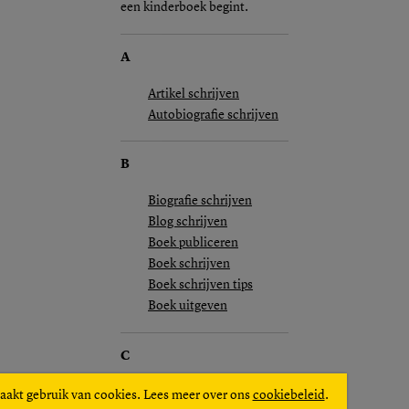
een kinderboek begint.
A
Artikel schrijven
Autobiografie schrijven
B
Biografie schrijven
Blog schrijven
Boek publiceren
Boek schrijven
Boek schrijven tips
Boek uitgeven
C
Column schrijven
aakt gebruik van cookies. Lees meer over ons
cookiebeleid
.