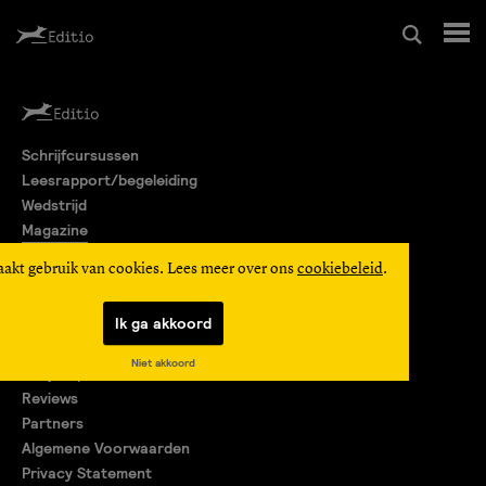
Schrijfcursussen
Schrijfcursussen
Leesrapport/begeleiding
Leesrapport/begeleiding
Wedstrijd
Magazine
Wedstrijd
Editio Producties
aakt gebruik van cookies. Lees meer over ons
cookiebeleid
.
Mijn Editio
Magazine
Ik ga akkoord
Over ons
Niet akkoord
Encyclopedie
Editio Producties
Reviews
Partners
Algemene Voorwaarden
Mijn Editio
Privacy Statement