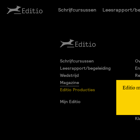
Schrijfcursussen
Leesrapport/be
Schrijfcursussen
Ov
Leesrapport/begeleiding
En
Wedstrijd
Re
Magazine
Pa
Editio 
Editio Producties
Al
Pr
Mijn Editio
Ad
Vr
Kl