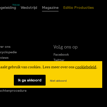
geleiding
Wedstrijd
Magazine
Editio Producties
Volg ons op
er ons
cyclopedie
Facebook
views
Twitter
rtners
Instagram
maakt gebruik van cookies. Lees meer over ons
cookiebeleid
.
gemene Voorwaarden
ivacy Statement
verteren
Ik ga akkoord
Niet akkoord
agen & Contact
achtenprocedure