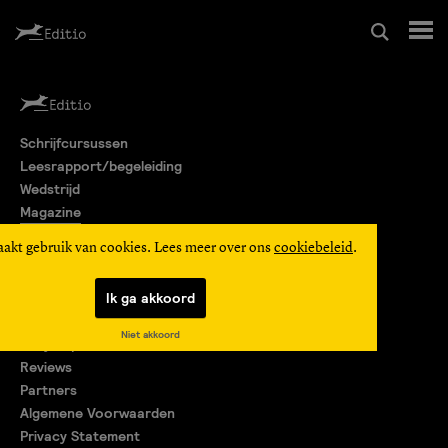
Schrijfcursussen
Schrijfcursussen
Leesrapport/begeleiding
Leesrapport/begeleiding
Wedstrijd
Magazine
Wedstrijd
Editio Producties
aakt gebruik van cookies. Lees meer over ons
cookiebeleid
.
Mijn Editio
Magazine
Ik ga akkoord
Over ons
Niet akkoord
Encyclopedie
Editio Producties
Reviews
Partners
Algemene Voorwaarden
Mijn Editio
Privacy Statement