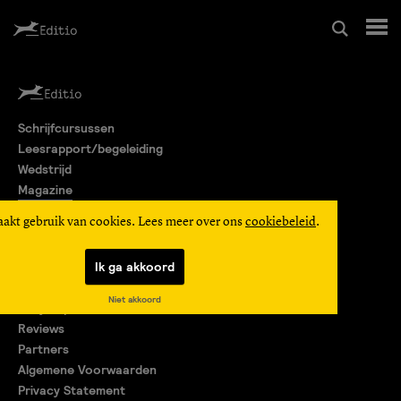
Schrijfcursussen
Schrijfcursussen
Leesrapport/begeleiding
Leesrapport/begeleiding
Wedstrijd
Magazine
Wedstrijd
Editio Producties
aakt gebruik van cookies. Lees meer over ons
cookiebeleid
.
Mijn Editio
Magazine
Ik ga akkoord
Over ons
Niet akkoord
Encyclopedie
Editio Producties
Reviews
Partners
Algemene Voorwaarden
Mijn Editio
Privacy Statement