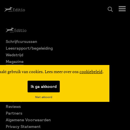
Schrijfcursussen
Schrijfcursussen
Leesrapport/begeleiding
Leesrapport/begeleiding
Wedstrijd
Magazine
Wedstrijd
Editio Producties
aakt gebruik van cookies. Lees meer over ons
cookiebeleid
.
Mijn Editio
Magazine
Ik ga akkoord
Over ons
Niet akkoord
Encyclopedie
Editio Producties
Reviews
Partners
Algemene Voorwaarden
Mijn Editio
Privacy Statement