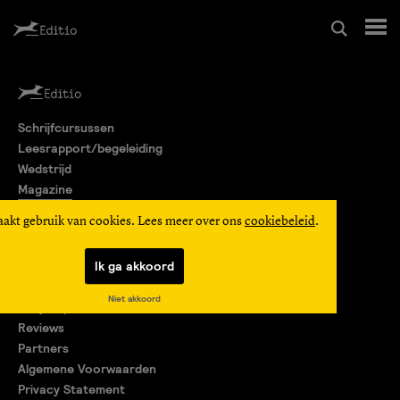
Schrijfcursussen
Schrijfcursussen
Leesrapport/begeleiding
Leesrapport/begeleiding
Wedstrijd
Magazine
Wedstrijd
Editio Producties
aakt gebruik van cookies. Lees meer over ons
cookiebeleid
.
Mijn Editio
Magazine
Ik ga akkoord
Over ons
Niet akkoord
Encyclopedie
Editio Producties
Reviews
Partners
Algemene Voorwaarden
Mijn Editio
Privacy Statement