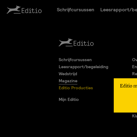
Schrijfcursussen
Leesrapport/be
Schrijfcursussen
Ov
Leesrapport/begeleiding
En
Wedstrijd
Re
Magazine
Pa
Editio 
Editio Producties
Al
Pr
Mijn Editio
Ad
Vr
Kl