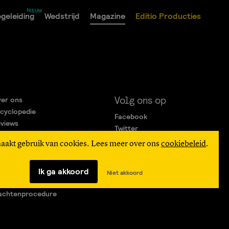
geleiding
Wedstrijd
Magazine
Editio Producties
Volg ons op
er ons
cyclopedie
Facebook
views
Twitter
rtners
Instagram
maakt gebruik van cookies. Lees meer over ons
cookiebeleid
.
gemene Voorwaarden
ivacy Statement
verteren
Ik ga akkoord
Niet akkoord
agen & Contact
achtenprocedure