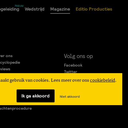
geleiding
Wedstrijd
Magazine
Editio Producties
Volg ons op
er ons
cyclopedie
Facebook
views
Twitter
rtners
Instagram
maakt gebruik van cookies. Lees meer over ons
cookiebeleid
.
gemene Voorwaarden
ivacy Statement
verteren
Ik ga akkoord
Niet akkoord
agen & Contact
achtenprocedure