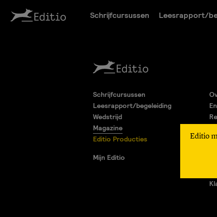
Schrijfcursussen
Leesrapport/be
Schrijfcursussen
Ov
Leesrapport/begeleiding
En
Wedstrijd
Re
Magazine
Pa
Editio 
Editio Producties
Al
Pr
Mijn Editio
Ad
Vr
Kl