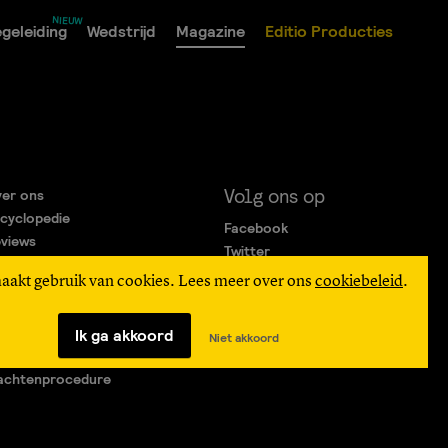
geleiding
Wedstrijd
Magazine
Editio Producties
Volg ons op
er ons
cyclopedie
Facebook
views
Twitter
rtners
Instagram
maakt gebruik van cookies. Lees meer over ons
cookiebeleid
.
gemene Voorwaarden
ivacy Statement
verteren
Ik ga akkoord
Niet akkoord
agen & Contact
achtenprocedure