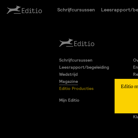
Schrijfcursussen
Leesrapport/be
Schrijfcursussen
Ov
Leesrapport/begeleiding
En
Wedstrijd
Re
Magazine
Pa
Editio 
Editio Producties
Al
Pr
Mijn Editio
Ad
Vr
Kl