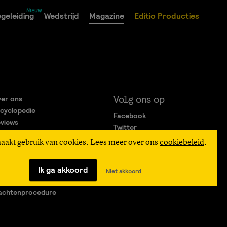
geleiding
Wedstrijd
Magazine
Editio Producties
Volg ons op
er ons
cyclopedie
Facebook
views
Twitter
rtners
Instagram
maakt gebruik van cookies. Lees meer over ons
cookiebeleid
.
gemene Voorwaarden
ivacy Statement
verteren
Ik ga akkoord
Niet akkoord
agen & Contact
achtenprocedure