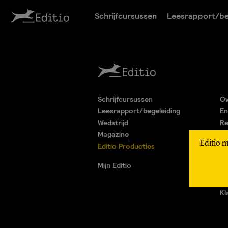
Schrijfcursussen
Leesrapport/be
Schrijfcursussen
Ov
Leesrapport/begeleiding
En
Wedstrijd
Re
Magazine
Pa
Editio 
Editio Producties
Al
Pr
Mijn Editio
Ad
Vr
Kl