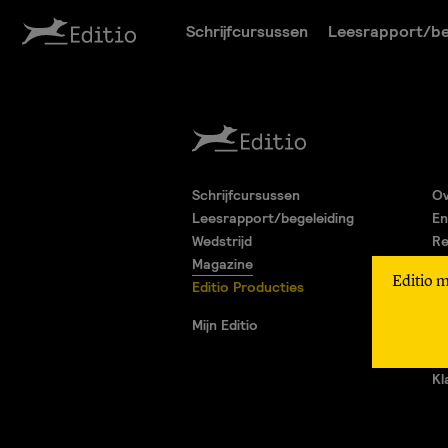
Schrijfcursussen
Leesrapport/be
Schrijfcursussen
Ov
Leesrapport/begeleiding
En
Wedstrijd
Re
Magazine
Pa
Editio 
Editio Producties
Al
Pr
Mijn Editio
Ad
Vr
Kl