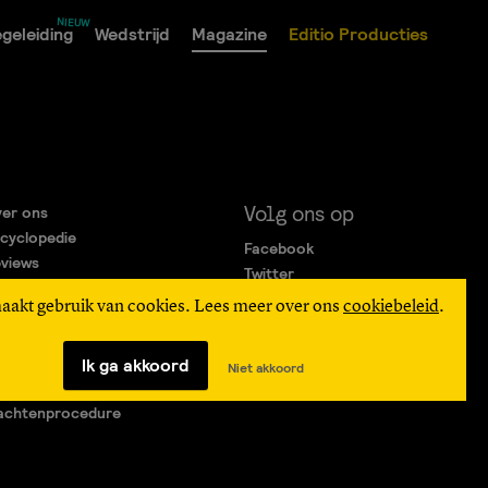
geleiding
Wedstrijd
Magazine
Editio Producties
Volg ons op
er ons
cyclopedie
Facebook
views
Twitter
rtners
Instagram
maakt gebruik van cookies. Lees meer over ons
cookiebeleid
.
gemene Voorwaarden
ivacy Statement
verteren
Ik ga akkoord
Niet akkoord
agen & Contact
achtenprocedure