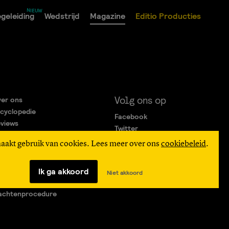
geleiding
Wedstrijd
Magazine
Editio Producties
Volg ons op
er ons
cyclopedie
Facebook
views
Twitter
rtners
Instagram
maakt gebruik van cookies. Lees meer over ons
cookiebeleid
.
gemene Voorwaarden
ivacy Statement
verteren
Ik ga akkoord
Niet akkoord
agen & Contact
achtenprocedure