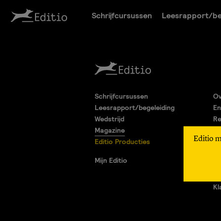
Schrijfcursussen
Leesrapport/be
Schrijfcursussen
Ov
Leesrapport/begeleiding
En
Wedstrijd
Re
Magazine
Pa
Editio 
Editio Producties
Al
Pr
Mijn Editio
Ad
Vr
Kl