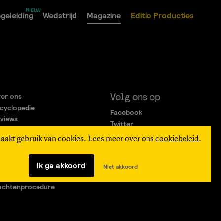
geleiding
Wedstrijd
Magazine
Editio Producties
Volg ons op
er ons
cyclopedie
Facebook
views
Twitter
rtners
Instagram
maakt gebruik van cookies. Lees meer over ons
cookiebeleid
.
gemene Voorwaarden
ivacy Statement
verteren
Ik ga akkoord
Niet akkoord
agen & Contact
achtenprocedure