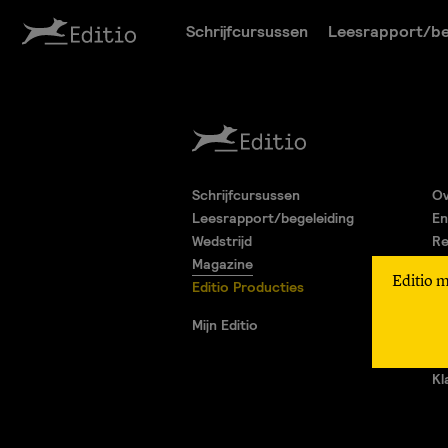
Schrijfcursussen
Leesrapport/be
Schrijfcursussen
Ov
Leesrapport/begeleiding
En
Wedstrijd
Re
Magazine
Pa
Editio 
Editio Producties
Al
Pr
Mijn Editio
Ad
Vr
Kl