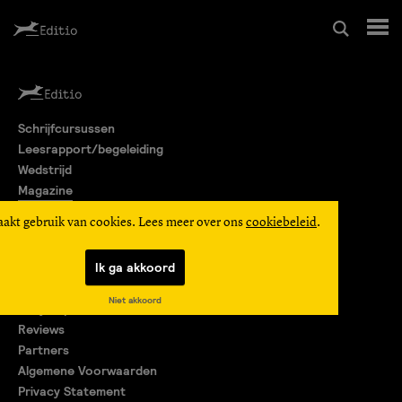
Schrijfcursussen
Schrijfcursussen
Leesrapport/begeleiding
Leesrapport/begeleiding
Wedstrijd
Magazine
Wedstrijd
Editio Producties
aakt gebruik van cookies. Lees meer over ons
cookiebeleid
.
Mijn Editio
Magazine
Ik ga akkoord
Over ons
Niet akkoord
Encyclopedie
Editio Producties
Reviews
Partners
Algemene Voorwaarden
Mijn Editio
Privacy Statement