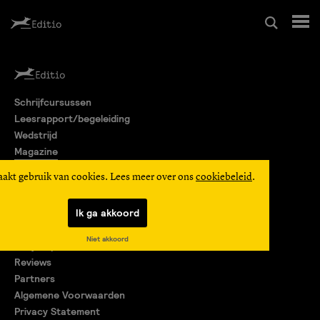
Schrijfcursussen
Schrijfcursussen
Leesrapport/begeleiding
Leesrapport/begeleiding
Wedstrijd
Magazine
Wedstrijd
Editio Producties
aakt gebruik van cookies. Lees meer over ons
cookiebeleid
.
Mijn Editio
Magazine
Ik ga akkoord
Over ons
Niet akkoord
Encyclopedie
Editio Producties
Reviews
Partners
Algemene Voorwaarden
Mijn Editio
Privacy Statement