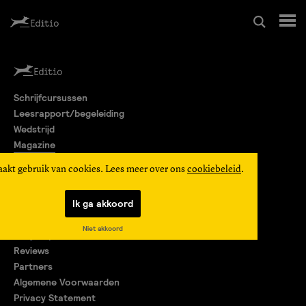
Schrijfcursussen
Schrijfcursussen
Leesrapport/begeleiding
Leesrapport/begeleiding
Wedstrijd
Magazine
Wedstrijd
Editio Producties
aakt gebruik van cookies. Lees meer over ons
cookiebeleid
.
Mijn Editio
Magazine
Ik ga akkoord
Over ons
Niet akkoord
Encyclopedie
Editio Producties
Reviews
Partners
Algemene Voorwaarden
Mijn Editio
Privacy Statement