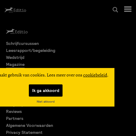
Schrijfcursussen
Schrijfcursussen
Leesrapport/begeleiding
Leesrapport/begeleiding
Wedstrijd
Magazine
Wedstrijd
Editio Producties
aakt gebruik van cookies. Lees meer over ons
cookiebeleid
.
Mijn Editio
Magazine
Ik ga akkoord
Over ons
Niet akkoord
Encyclopedie
Editio Producties
Reviews
Partners
Algemene Voorwaarden
Mijn Editio
Privacy Statement