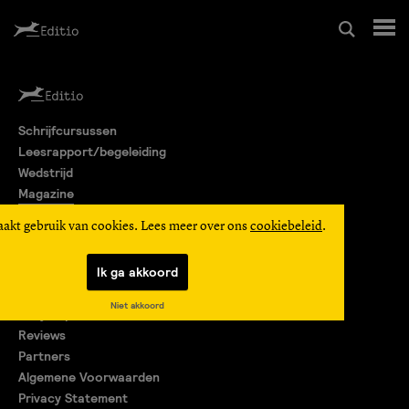
Schrijfcursussen
Schrijfcursussen
Leesrapport/begeleiding
Leesrapport/begeleiding
Wedstrijd
Magazine
Wedstrijd
Editio Producties
aakt gebruik van cookies. Lees meer over ons
cookiebeleid
.
Mijn Editio
Magazine
Ik ga akkoord
Over ons
Niet akkoord
Encyclopedie
Editio Producties
Reviews
Partners
Algemene Voorwaarden
Mijn Editio
Privacy Statement