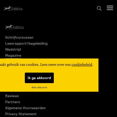
Schrijfcursussen
Schrijfcursussen
Leesrapport/begeleiding
Leesrapport/begeleiding
Wedstrijd
Magazine
Wedstrijd
Editio Producties
aakt gebruik van cookies. Lees meer over ons
cookiebeleid
.
Mijn Editio
Magazine
Ik ga akkoord
Over ons
Niet akkoord
Encyclopedie
Editio Producties
Reviews
Partners
Algemene Voorwaarden
Mijn Editio
Privacy Statement