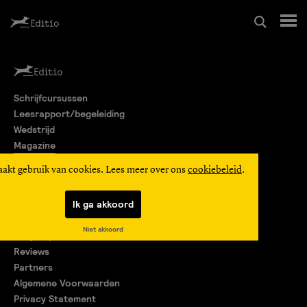
Schrijfcursussen
Schrijfcursussen
Leesrapport/begeleiding
Leesrapport/begeleiding
Wedstrijd
Magazine
Wedstrijd
Editio Producties
aakt gebruik van cookies. Lees meer over ons
cookiebeleid
.
Mijn Editio
Magazine
Ik ga akkoord
Over ons
Niet akkoord
Encyclopedie
Editio Producties
Reviews
Partners
Algemene Voorwaarden
Mijn Editio
Privacy Statement