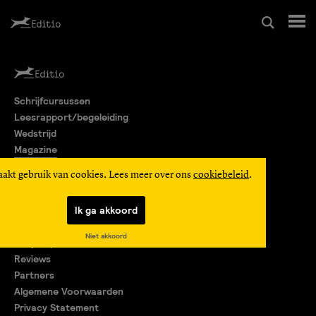
Schrijfcursussen
Schrijfcursussen
Leesrapport/begeleiding
Leesrapport/begeleiding
Wedstrijd
Magazine
Wedstrijd
Editio Producties
aakt gebruik van cookies. Lees meer over ons
cookiebeleid
.
Mijn Editio
Magazine
Ik ga akkoord
Over ons
Niet akkoord
Encyclopedie
Editio Producties
Reviews
Partners
Algemene Voorwaarden
Mijn Editio
Privacy Statement