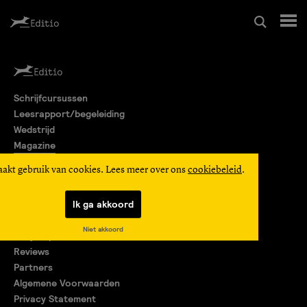
Schrijfcursussen
Schrijfcursussen
Leesrapport/begeleiding
Leesrapport/begeleiding
Wedstrijd
Magazine
Wedstrijd
Editio Producties
aakt gebruik van cookies. Lees meer over ons
cookiebeleid
.
Mijn Editio
Magazine
Ik ga akkoord
Over ons
Niet akkoord
Encyclopedie
Editio Producties
Reviews
Partners
Algemene Voorwaarden
Mijn Editio
Privacy Statement