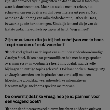
zijn, dat er zoveel tijd in ging zitten en dat er allemaal fases zijn
waar je doorheen moet. Maar dat stelde me niet teleur, het
schrijven van een boek is en blijft een interessant proces. Met
name aan de inbreng van mijn eindredacteur, Esther de Haas,
bewaar ik goede herinneringen. Eindelijk iemand die je van de
laatste gedachtekronkels op papier af helpt. Weg ermee!’
Zijn er auteurs die je bij het schrijven van je boek
inspireerden of motiveerden?
‘Ik heb veel gehad aan de input van auteur en stedenbouwkundige
Carolyn Steel. Ik ken haar persoonlijk en heb met haar gesproken
over mijn essay in wording. Ze heeft inhoudelijk waardevolle
bijdragen en nuttige topics geleverd. Ook haar boeken
Hungry City
en
Sitopia
vormden een inspiratie: haar vertelstijl met een
filosofische grondslag, veel inhoudelijke informatie en
lezenswaardige anekdotes spreken me zeer aan.’
De onvermijdelijke vraag: heb je al plannen voor
een volgend boek?
‘Ik hoop dat dit essay zoveel nieuwe inzichten en ideeën oplevert