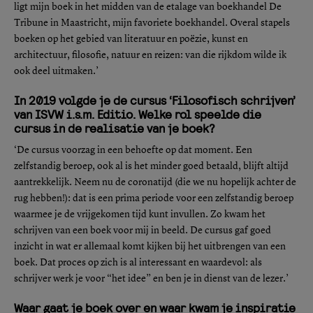
ligt mijn boek in het midden van de etalage van boekhandel De
Tribune in Maastricht, mijn favoriete boekhandel. Overal stapels
boeken op het gebied van literatuur en poëzie, kunst en
architectuur, filosofie, natuur en reizen: van die rijkdom wilde ik
ook deel uitmaken.’
In 2019 volgde je de cursus ‘Filosofisch schrijven’
van ISVW i.s.m. Editio. Welke rol speelde die
cursus in de realisatie van je boek?
‘De cursus voorzag in een behoefte op dat moment. Een
zelfstandig beroep, ook al is het minder goed betaald, blijft altijd
aantrekkelijk. Neem nu de coronatijd (die we nu hopelijk achter de
rug hebben!): dat is een prima periode voor een zelfstandig beroep
waarmee je de vrijgekomen tijd kunt invullen. Zo kwam het
schrijven van een boek voor mij in beeld. De cursus gaf goed
inzicht in wat er allemaal komt kijken bij het uitbrengen van een
boek. Dat proces op zich is al interessant en waardevol: als
schrijver werk je voor “het idee” en ben je in dienst van de lezer.’
Waar gaat je boek over en waar kwam je inspiratie