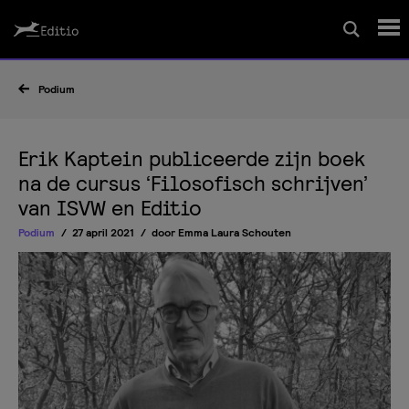
Schrijfcursussen
Podium
Leesrapport/begeleiding
Erik Kaptein publiceerde zijn boek
na de cursus ‘Filosofisch schrijven’
van ISVW en Editio
Wedstrijd
Podium
27 april 2021
door
Emma Laura Schouten
Magazine
Editio Producties
Mijn Editio