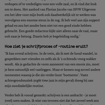
verkopen of te verdedigen voor een volle zaal, en ik vind dat leuk
om te doen. Het aanbod van Florian Jacobs van ISVW Uitgevers
om het idee voor mijn boek ook daadwerkelijk uit te werken was
vervolgens een enorme steun in de rug. Ik heb veel aan zijn support
gehad en zou het zonder hem niet tot een goed einde hebben
gebracht. Een goede redacteur kijkt niet alleen naar de taal, maar
ook naar je betoog. Daarin heb je begeleiding nodig.’
Hoe ziet je schrijfproces of -routine eruit?
‘Ik kan overal schrijven. In de trein, als ik met de hond wandel, in
gesprekken met vrienden en zelfs als ik ’s ochtends vroeg wakker
wordt. Als je gedachte de vorm aanneemt van een mooie zin, moet
je hem natuurlijk wel vastleggen. Maar er komen nog zoveel andere
momenten waarop je die zin verder kunt ‘boetseren’. Vaste
achtergrondmuziek (
night time
jazz in mijn geval) droeg bij aan
mijn noodzakelijke routine.
Verder heb ik vooral gemerkt: schrijven is een ambacht – je moet
(veel) uren maken. Ik wist van tevoren niet dat het zoveel werk zou