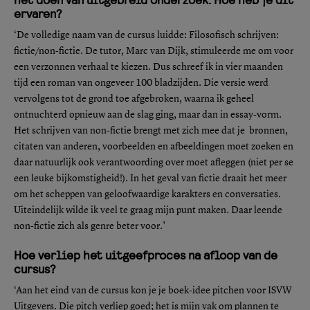
ervaren?
‘De volledige naam van de cursus luidde: Filosofisch schrijven:
fictie/non-fictie. De tutor, Marc van Dijk, stimuleerde me om voor
een verzonnen verhaal te kiezen. Dus schreef ik in vier maanden
tijd een roman van ongeveer 100 bladzijden. Die versie werd
vervolgens tot de grond toe afgebroken, waarna ik geheel
ontnuchterd opnieuw aan de slag ging, maar dan in essay-vorm.
Het schrijven van non-fictie brengt met zich mee dat je bronnen,
citaten van anderen, voorbeelden en afbeeldingen moet zoeken en
daar natuurlijk ook verantwoording over moet afleggen (niet per se
een leuke bijkomstigheid!). In het geval van fictie draait het meer
om het scheppen van geloofwaardige karakters en conversaties.
Uiteindelijk wilde ik veel te graag mijn punt maken. Daar leende
non-fictie zich als genre beter voor.’
Hoe verliep het uitgeefproces na afloop van de
cursus?
‘Aan het eind van de cursus kon je je boek-idee pitchen voor ISVW
Uitgevers. Die pitch verliep goed; het is mijn vak om plannen te