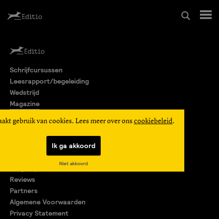
Schrijfcursussen
Schrijfcursussen
Leesrapport/begeleiding
Leesrapport/begeleiding
Wedstrijd
Magazine
Wedstrijd
Editio Producties
aakt gebruik van cookies. Lees meer over ons
cookiebeleid
.
Mijn Editio
Magazine
Ik ga akkoord
Over ons
Niet akkoord
Encyclopedie
Editio Producties
Reviews
Partners
Algemene Voorwaarden
Mijn Editio
Privacy Statement