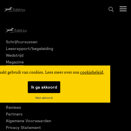
Schrijfcursussen
Schrijfcursussen
Leesrapport/begeleiding
Leesrapport/begeleiding
Wedstrijd
Magazine
Wedstrijd
Editio Producties
aakt gebruik van cookies. Lees meer over ons
cookiebeleid
.
Mijn Editio
Magazine
Ik ga akkoord
Over ons
Niet akkoord
Encyclopedie
Editio Producties
Reviews
Partners
Algemene Voorwaarden
Mijn Editio
Privacy Statement