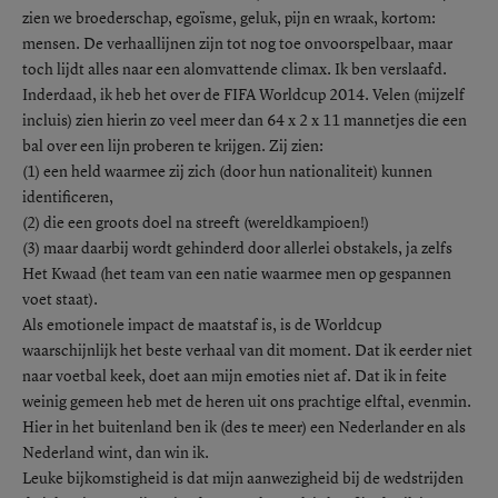
zien we broederschap, egoïsme, geluk, pijn en wraak, kortom:
mensen. De verhaallijnen zijn tot nog toe onvoorspelbaar, maar
toch lijdt alles naar een alomvattende climax. Ik ben verslaafd.
Inderdaad, ik heb het over de FIFA Worldcup 2014. Velen (mijzelf
incluis) zien hierin zo veel meer dan 64 x 2 x 11 mannetjes die een
bal over een lijn proberen te krijgen. Zij zien:
(1) een held waarmee zij zich (door hun nationaliteit) kunnen
identificeren,
(2) die een groots doel na streeft (wereldkampioen!)
(3) maar daarbij wordt gehinderd door allerlei obstakels, ja zelfs
Het Kwaad (het team van een natie waarmee men op gespannen
voet staat).
Als emotionele impact de maatstaf is, is de Worldcup
waarschijnlijk het beste verhaal van dit moment. Dat ik eerder niet
naar voetbal keek, doet aan mijn emoties niet af. Dat ik in feite
weinig gemeen heb met de heren uit ons prachtige elftal, evenmin.
Hier in het buitenland ben ik (des te meer) een Nederlander en als
Nederland wint, dan win ik.
Leuke bijkomstigheid is dat mijn aanwezigheid bij de wedstrijden