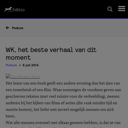
Schrijfcursussen
Podium
Leesrapport/begeleiding
WK, het beste verhaal van dit
moment
Wedstrijd
Podium
6 juli 2014
Magazine
Het lezen van een boek geeft een andere ervaring dan het zien van
een toneelstuk of een film. Waar sommigen de voorkeur geven aan
geschreven teksten (met veel ruimte voor de verbeelding), zweren
Editio Producties
anderen bij het kijken van films of series (die vaak minder tijd en
moeite kosten), het liefst met zoveel mogelijk mensen om zich
heen.
Mijn Editio
Wat alle mensen evenwel met elkaar gemeen hebben, is dat ze van