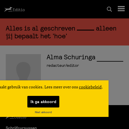
Alles is al geschreven
alleen
Schrijfcursussen
jij bepaalt het 'hoe'
Leesrapport/begeleiding
Alma Schuringa
Wedstrijd
redacteur/editor
Magazine
aakt gebruik van cookies. Lees meer over ons
cookiebeleid
.
Ik ga akkoord
Editio Producties
Niet akkoord
Mijn Editio
Schrijfcursussen