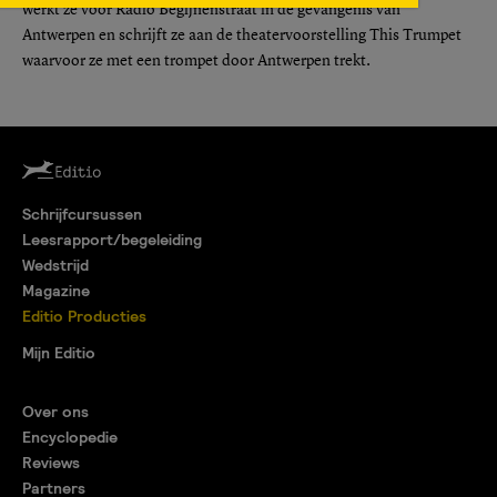
werkt ze voor Radio Begijnenstraat in de gevangenis van
Antwerpen en schrijft ze aan de theatervoorstelling This Trumpet
waarvoor ze met een trompet door Antwerpen trekt.
Schrijfcursussen
Leesrapport/begeleiding
Wedstrijd
Magazine
Editio Producties
Mijn Editio
Over ons
Encyclopedie
Reviews
Partners