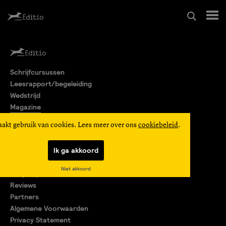
Schrijfcursussen
Schrijfcursussen
Leesrapport/begeleiding
Leesrapport/begeleiding
Wedstrijd
Magazine
Wedstrijd
Editio Producties
aakt gebruik van cookies. Lees meer over ons
cookiebeleid
.
Mijn Editio
Magazine
Ik ga akkoord
Over ons
Niet akkoord
Encyclopedie
Editio Producties
Reviews
Partners
Algemene Voorwaarden
Mijn Editio
Privacy Statement