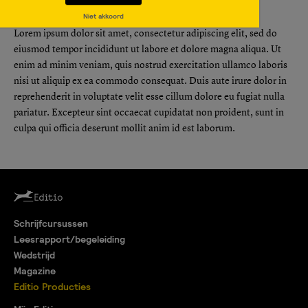
culpa qui officia deserunt mollit anim id est laborum.
Niet akkoord
Lorem ipsum dolor sit amet, consectetur adipiscing elit, sed do
eiusmod tempor incididunt ut labore et dolore magna aliqua. Ut
enim ad minim veniam, quis nostrud exercitation ullamco laboris
nisi ut aliquip ex ea commodo consequat. Duis aute irure dolor in
reprehenderit in voluptate velit esse cillum dolore eu fugiat nulla
pariatur. Excepteur sint occaecat cupidatat non proident, sunt in
culpa qui officia deserunt mollit anim id est laborum.
Schrijfcursussen
Leesrapport/begeleiding
Wedstrijd
Magazine
Editio Producties