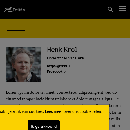
Schrijfcursussen
Leesrapport/begeleiding
Henk Krol
Ondertitel van Henk
Wedstrijd
http://grrr.nl
Facebook
Magazine
Lorem ipsum dolor sit amet, consectetur adipiscing elit, sed do
eiusmod tempor incididunt ut labore et dolore magna aliqua. Ut
Editio Producties
enim ad minim veniam, quis nostrud exercitation ullamco laboris
aakt gebruik van cookies. Lees meer over ons
cookiebeleid
.
nisi ut aliquip ex ea commodo consequat. Duis aute irure dolor in
reprehenderit in voluptate velit esse cillum dolore eu fugiat nulla
Mijn Editio
Ik ga akkoord
pariatur. Excepteur sint occaecat cupidatat non proident, sunt in