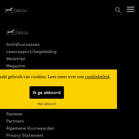
Schrijfcursussen
Schrijfcursussen
Leesrapport/begeleiding
Leesrapport/begeleiding
Wedstrijd
Magazine
Wedstrijd
Editio Producties
aakt gebruik van cookies. Lees meer over ons
cookiebeleid
.
Mijn Editio
Magazine
Ik ga akkoord
Over ons
Niet akkoord
Encyclopedie
Editio Producties
Reviews
Partners
Algemene Voorwaarden
Mijn Editio
Privacy Statement