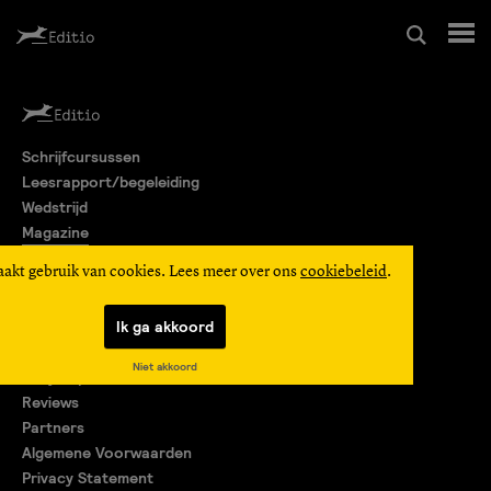
Schrijfcursussen
Schrijfcursussen
Leesrapport/begeleiding
Leesrapport/begeleiding
Wedstrijd
Magazine
Wedstrijd
Editio Producties
aakt gebruik van cookies. Lees meer over ons
cookiebeleid
.
Mijn Editio
Magazine
Ik ga akkoord
Over ons
Niet akkoord
Encyclopedie
Editio Producties
Reviews
Partners
Algemene Voorwaarden
Mijn Editio
Privacy Statement