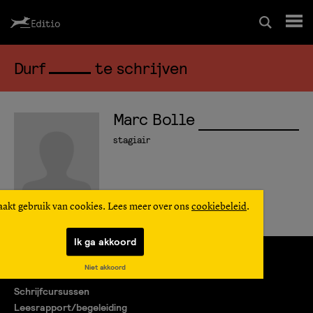
Durf
te schrijven
Schrijfcursussen
Leesrapport/begeleiding
Marc Bolle
stagiair
Wedstrijd
Magazine
aakt gebruik van cookies. Lees meer over ons
cookiebeleid
.
Ik ga akkoord
Editio Producties
Niet akkoord
Mijn Editio
Schrijfcursussen
Leesrapport/begeleiding