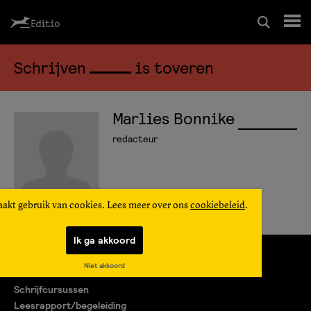
Schrijven
is toveren
Schrijfcursussen
Leesrapport/begeleiding
Marlies Bonnike
redacteur
Wedstrijd
Magazine
aakt gebruik van cookies. Lees meer over ons
cookiebeleid
.
Ik ga akkoord
Editio Producties
Niet akkoord
Mijn Editio
Schrijfcursussen
Leesrapport/begeleiding