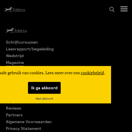
Schrijfcursussen
Schrijfcursussen
Leesrapport/begeleiding
Leesrapport/begeleiding
Wedstrijd
Magazine
Wedstrijd
Editio Producties
aakt gebruik van cookies. Lees meer over ons
cookiebeleid
.
Mijn Editio
Magazine
Ik ga akkoord
Over ons
Niet akkoord
Encyclopedie
Editio Producties
Reviews
Partners
Algemene Voorwaarden
Mijn Editio
Privacy Statement