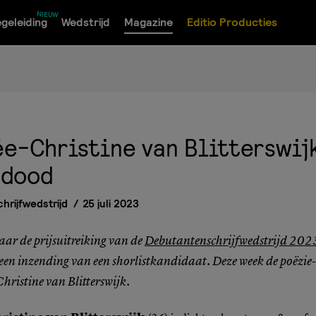
geleiding
Wedstrijd
Magazine
Editio Producties
ée-Christine van Blitterswij
ndood
rijfwedstrijd
25 juli 2023
ar de prijsuitreiking van de
Debutantenschrijfwedstrijd 202
 een inzending van een shorlistkandidaat. Deze week de poëzie
hristine van Blitterswijk.