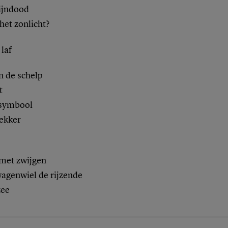
hijndood
het zonlicht?
 laf
n de schelp
t
 symbool
ekker
met zwijgen
wagenwiel de rijzende
zee