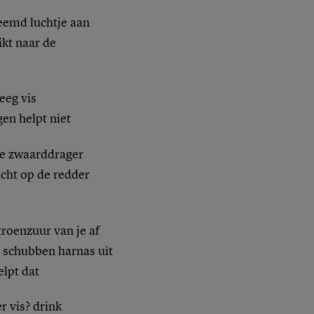
reemd luchtje aan
ikt naar de
eg vis
gen helpt niet
de zwaarddrager
acht op de redder
troenzuur van je af
er schubben harnas uit
lpt dat
r vis? drink