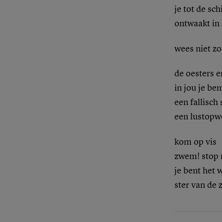
je tot de sc
ontwaakt in 
wees niet zo
de oesters e
in jou je ben
een fallisch
een lustopw
kom op vis
zwem! stop 
je bent het 
ster van de 