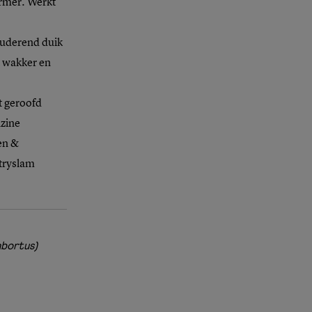
ormer. Werkt
lluderend duik
k wakker en
t geroofd
zine
en &
etryslam
abortus)