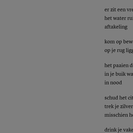
er zit een v
het water ru
aftakeling
kom op bewe
op je rug lig
het paaien 
in je buik w
in nood
schud het ci
trek je zilv
misschien he
drink je vake