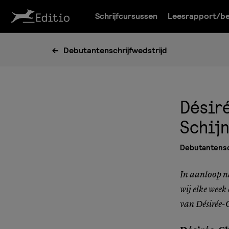
Schrijfcursussen
Leesrapport/be
Debutantenschrijfwedstrijd
Désir
Schij
Debutantensch
In aanloop na
wij elke week
van Désirée-C