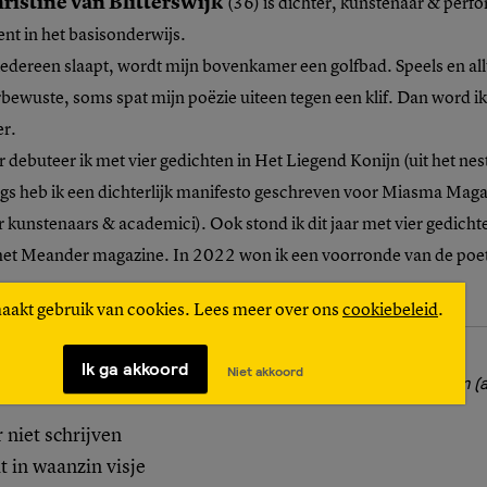
ristine van Blitterswijk
(36) is dichter, kunstenaar & perf
nt in het basisonderwijs.
s iedereen slaapt, wordt mijn bovenkamer een golfbad. Speels en a
rbewuste, soms spat mijn poëzie uiteen tegen een klif. Dan word i
er.
r debuteer ik met vier gedichten in Het Liegend Konijn (uit het nes
s heb ik een dichterlijk manifesto geschreven voor Miasma Maga
r kunstenaars & academici). Ook stond ik dit jaar met vier gedicht
in het Meander magazine. In 2022 won ik een voorronde van de po
maakt gebruik van cookies. Lees meer over ons
cookiebeleid
.
jndood
Ik ga akkoord
Niet akkoord
je zwemt, maar altijd tegen de richting in (
r niet schrijven
it in waanzin visje