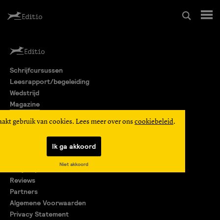
Schrijfcursussen
Schrijfcursussen
Leesrapport/begeleiding
Leesrapport/begeleiding
Wedstrijd
Magazine
Wedstrijd
Editio Producties
aakt gebruik van cookies. Lees meer over ons
cookiebeleid
.
Mijn Editio
Magazine
Ik ga akkoord
Over ons
Niet akkoord
Encyclopedie
Editio Producties
Reviews
Partners
Algemene Voorwaarden
Mijn Editio
Privacy Statement