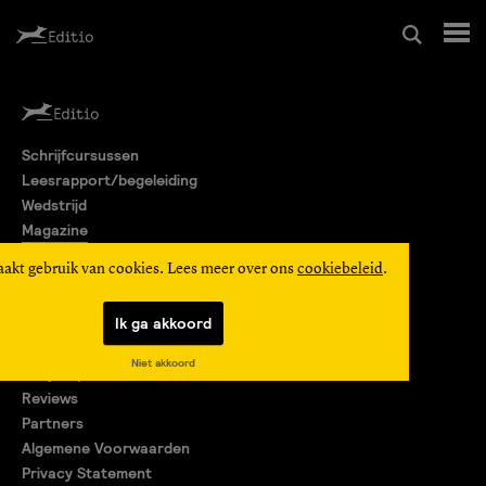
Schrijfcursussen
Schrijfcursussen
Leesrapport/begeleiding
Leesrapport/begeleiding
Wedstrijd
Magazine
Wedstrijd
Editio Producties
aakt gebruik van cookies. Lees meer over ons
cookiebeleid
.
Mijn Editio
Magazine
Ik ga akkoord
Over ons
Niet akkoord
Encyclopedie
Editio Producties
Reviews
Partners
Algemene Voorwaarden
Mijn Editio
Privacy Statement