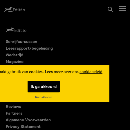
Schrijfcursussen
Schrijfcursussen
Leesrapport/begeleiding
Leesrapport/begeleiding
Wedstrijd
Magazine
Wedstrijd
Editio Producties
aakt gebruik van cookies. Lees meer over ons
cookiebeleid
.
Mijn Editio
Magazine
Ik ga akkoord
Over ons
Niet akkoord
Encyclopedie
Editio Producties
Reviews
Partners
Algemene Voorwaarden
Mijn Editio
Privacy Statement