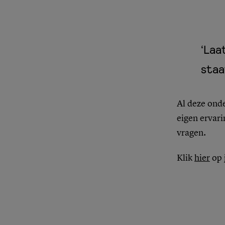
‘Laa
staa
Al deze ond
eigen ervari
vragen.
Klik
hier
op 