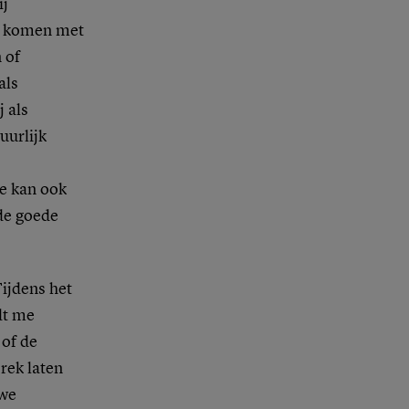
ij
te komen met
 of
als
 als
uurlijk
ge kan ook
de goede
Tijdens het
dt me
 of de
rek laten
uwe