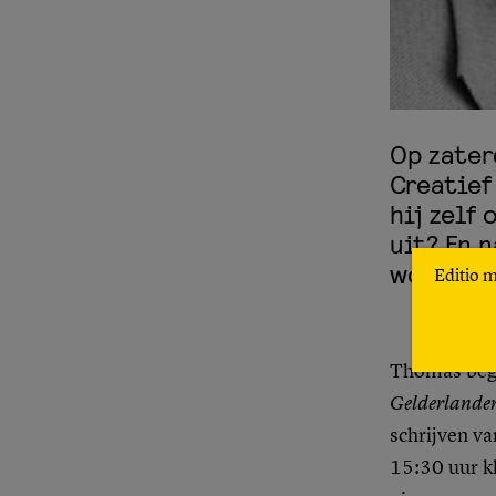
Op zater
Creatief
hij zelf 
uit? En 
worksho
Editio 
Thomas begi
Gelderlande
schrijven va
15:30 uur k