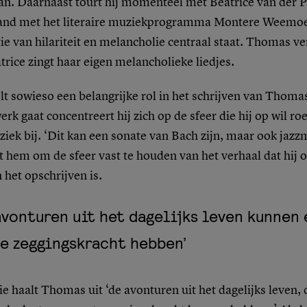
n. Daarnaast tourt hij momenteel met Beatrice van der P
and met het literaire muziekprogramma Montere Weemoed
e van hilariteit en melancholie centraal staat. Thomas ver
trice zingt haar eigen melancholieke liedjes.
t sowieso een belangrijke rol in het schrijven van Thoma
werk gaat concentreert hij zich op de sfeer die hij op wil r
ziek bij. ‘Dit kan een sonate van Bach zijn, maar ook jazz
 hem om de sfeer vast te houden van het verhaal dat hij o
het opschrijven is.
avonturen uit het dagelijks leven kunnen
e zeggingskracht hebben’
ie haalt Thomas uit ‘de avonturen uit het dagelijks leven, di