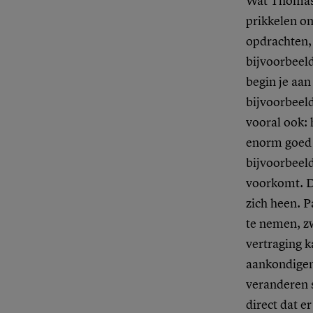
Wat Thomas 
prikkelen om
opdrachten,
bijvoorbeeld
begin je aan
bijvoorbeeld
vooral ook:
enorm goed 
bijvoorbeeld
voorkomt. De
zich heen. P
te nemen, zw
vertraging 
aankondigen
veranderen s
direct dat er