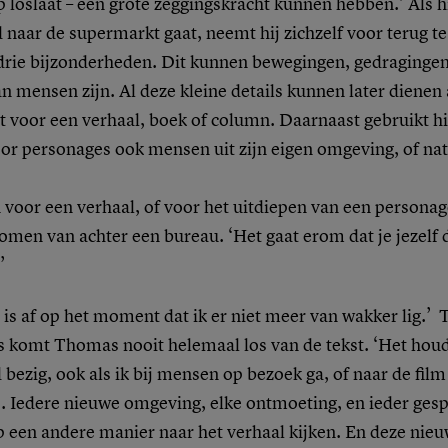
p loslaat – een grote zeggingskracht kunnen hebben.’ Als h
 naar de supermarkt gaat, neemt hij zichzelf voor terug 
 drie bijzonderheden. Dit kunnen bewegingen, gedragingen
n mensen zijn. Al deze kleine details kunnen later dienen 
 voor een verhaal, boek of column. Daarnaast gebruikt hij
oor personages ook mensen uit zijn eigen omgeving, of nat
 voor een verhaal, of voor het uitdiepen van een persona
men van achter een bureau. ‘Het gaat erom dat je jezelf 
’
 is af op het moment dat ik er niet meer van wakker lig.’ 
es komt Thomas nooit helemaal los van de tekst. ‘Het hou
bezig, ook als ik bij mensen op bezoek ga, of naar de film
. Iedere nieuwe omgeving, elke ontmoeting, en ieder gesp
 een andere manier naar het verhaal kijken. En deze nie