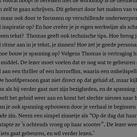
vooral hoopt te bereiken met de workshop is de deelnem
 zelf te gaan schrijven. Dit gebeurt door het maken van v
 maar ook door te focussen op verschillende onderwerpen
 inspiratie op? En hoe creëer je je eigen werkwijze als sch
 een tekst? Thomas geeft ook technische tips. Hoe breng 
 ritme aan in je tekst, je zinnen? Hoe zet je goede person
 hoe bouw je spanning op? Volgens Thomas is vertraging h
middel. De lezer moet voelen dat er nog wat te gebeuren 
 aan een thriller of een horrorfilm, waarin een onheilspel
 hoofdpersoon gaat niet direct op dat geluid af, maar ki
as als hij verder gaat met zijn bezigheden, en de spanning ie
elt het geluid weer aan en komt het slechte nieuws naar 
kan je ook spanning opbouwen door je verhaal te beginnen
de zin. Neem een simpel zinnetje als “Op de dag dat haar
tapte ze ’s ochtends vroeg op haar scooter”. De lezer wee
 iets gaat gebeuren, en wil verder lezen.’