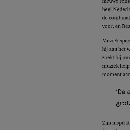
nieuwe roma
heel Nederl
de combinati
voor, en Bea
Muziek speel
hij aan het 
zoekt hij mu
muziek helpt
moment aan 
‘De 
grot
Zijn inspirat