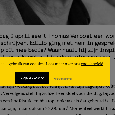
dag 2 april geeft Thomas Verbogt een wo
 schrijven. Editio ging met hem in gesprek
op dit mee bezig? Waar haalt hij zijn insp
natuurlijk: wat wil hij de deelnemers van 
p meegeven?
maakt gebruik van cookies. Lees meer over ons
cookiebeleid
.
Ik ga akkoord
Niet akkoord
nt zijn werkdag met het schrijven van zijn dagelijkse co
r
. Vervolgens stelt hij zichzelf een doel voor die dag, bijv
n een hoofdstuk, en hij stopt ook pas als dat gebeurd is. ‘
laar zijn, maar ook om 22:00 uur.’ Momenteel werkt hij a