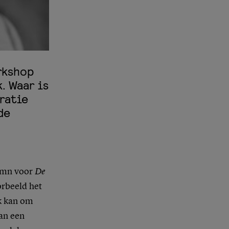
rkshop
. Waar is
iratie
de
lumn voor
De
oorbeeld het
Ik kan om
an een