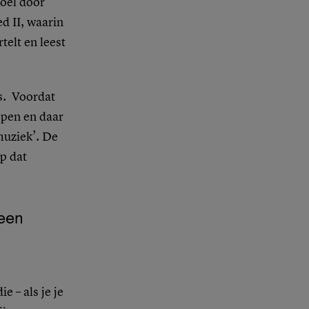
oel door
 II, waarin
telt en leest
s. Voordat
oepen en daar
muziek’. De
p dat
 een
e – als je je