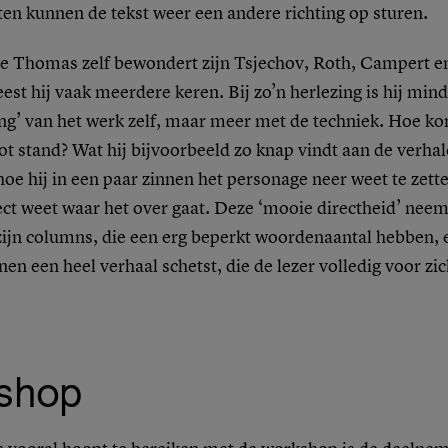
en kunnen de tekst weer een andere richting op sturen.
die Thomas zelf bewondert zijn Tsjechov, Roth, Campert 
est hij vaak meerdere keren. Bij zo’n herlezing is hij min
ng’ van het werk zelf, maar meer met de techniek. Hoe ko
ot stand? Wat hij bijvoorbeeld zo knap vindt aan de verha
hoe hij in een paar zinnen het personage neer weet te zett
rect weet waar het over gaat. Deze ‘mooie directheid’ ne
zijn columns, die een erg beperkt woordenaantal hebben, 
nen een heel verhaal schetst, die de lezer volledig voor zic
shop