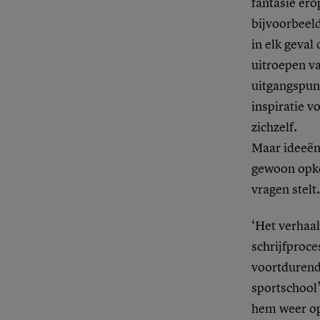
fantasie ero
bijvoorbeeld
in elk geval
uitroepen va
uitgangspunt
inspiratie v
zichzelf.
Maar ideeën
gewoon opko
vragen stelt.
‘Het verhaal
schrijfproc
voortdurend 
sportschool’
hem weer op