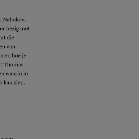
en Nabokov.
der bezig met
mt die
len van
en en hoe je
emt Thomas
en waarin in
h kan zien.