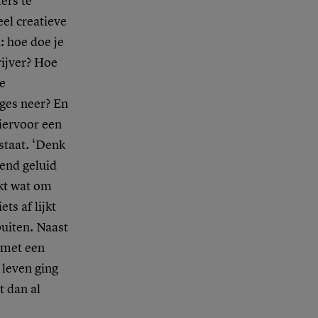
ers te
eel creatieve
: hoe doe je
rijver? Hoe
je
ages neer? En
iervoor een
staat. ‘Denk
lend geluid
jkt wat om
ts af lijkt
buiten. Naast
 met een
 leven ging
t dan al