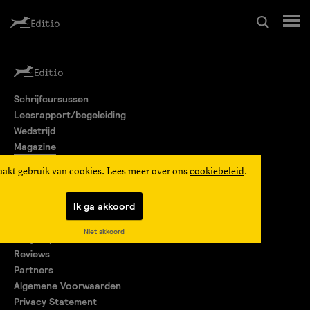
Schrijfcursussen
Schrijfcursussen
Leesrapport/begeleiding
Leesrapport/begeleiding
Wedstrijd
Magazine
Wedstrijd
Editio Producties
aakt gebruik van cookies. Lees meer over ons
cookiebeleid
.
Mijn Editio
Magazine
Ik ga akkoord
Over ons
Niet akkoord
Encyclopedie
Editio Producties
Reviews
Partners
Algemene Voorwaarden
Mijn Editio
Privacy Statement