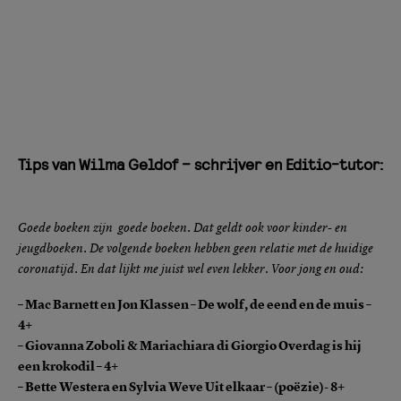
Tips van Wilma Geldof – schrijver en Editio-tutor:
Goede boeken zijn goede boeken. Dat geldt ook voor kinder- en
jeugdboeken. De volgende boeken hebben geen relatie met de huidige
coronatijd. En dat lijkt me juist wel even lekker. Voor jong en oud:
– Mac Barnett en Jon Klassen – De wolf, de eend en de muis –
4+
– Giovanna Zoboli & Mariachiara di Giorgio Overdag is hij
een krokodil – 4+
– Bette Westera en Sylvia Weve Uit elkaar – (poëzie)- 8+