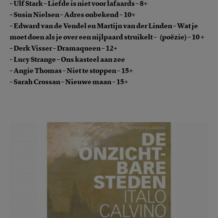
– Ulf Stark – Liefde is niet voor lafaards – 8+
– Susin Nielsen – Adres onbekend – 10+
– Edward van de Vendel en Martijn van der Linden – Wat je
moet doen als je over een nijlpaard struikelt – (poëzie) – 10 +
– Derk Visser – Dramaqueen – 12+
– Lucy Strange – Ons kasteel aan zee
– Angie Thomas – Niet te stoppen – 15+
– Sarah Crossan – Nieuwe maan – 15+