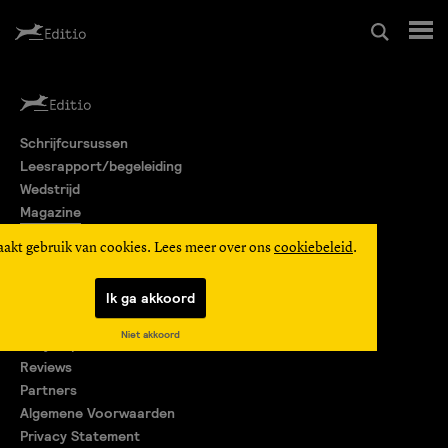
Schrijfcursussen
Schrijfcursussen
Leesrapport/begeleiding
Leesrapport/begeleiding
Wedstrijd
Magazine
Wedstrijd
Editio Producties
aakt gebruik van cookies. Lees meer over ons
cookiebeleid
.
Mijn Editio
Magazine
Ik ga akkoord
Over ons
Niet akkoord
Encyclopedie
Editio Producties
Reviews
Partners
Algemene Voorwaarden
Mijn Editio
Privacy Statement