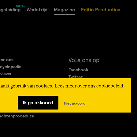
geleiding
Wedstrijd
Magazine
Editio Producties
Volg ons op
er ons
cyclopedie
Facebook
views
Twitter
rtners
Instagram
maakt gebruik van cookies. Lees meer over ons
cookiebeleid
.
gemene Voorwaarden
ivacy Statement
verteren
Ik ga akkoord
Niet akkoord
agen & Contact
achtenprocedure