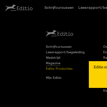
Schrijfcursussen
Leesrapport/be
Schrijfcursussen
Ov
Leesrapport/begeleiding
En
Wedstrijd
Re
Magazine
Pa
Editio 
Editio Producties
Al
Pr
Mijn Editio
Ad
Vr
Kl