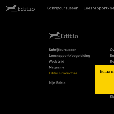
Schrijfcursussen
Leesrapport/be
Schrijfcursussen
Ov
Leesrapport/begeleiding
En
Wedstrijd
Re
Magazine
Pa
Editio 
Editio Producties
Al
Pr
Mijn Editio
Ad
Vr
Kl