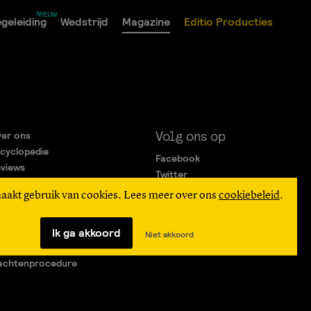
geleiding
Wedstrijd
Magazine
Editio Producties
Volg ons op
er ons
cyclopedie
Facebook
views
Twitter
rtners
Instagram
maakt gebruik van cookies. Lees meer over ons
cookiebeleid
.
gemene Voorwaarden
ivacy Statement
verteren
Ik ga akkoord
Niet akkoord
agen & Contact
achtenprocedure