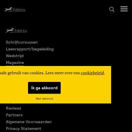
Schrijfcursussen
Schrijfcursussen
Leesrapport/begeleiding
Leesrapport/begeleiding
Wedstrijd
Magazine
Wedstrijd
Editio Producties
aakt gebruik van cookies. Lees meer over ons
cookiebeleid
.
Mijn Editio
Magazine
Ik ga akkoord
Over ons
Niet akkoord
Encyclopedie
Editio Producties
Reviews
Partners
Algemene Voorwaarden
Mijn Editio
Privacy Statement